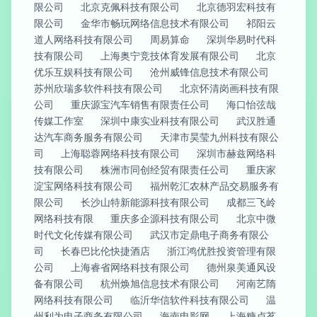
限公司
北京克佩科技有限公司
北京德羽宏科技有
限公司
金华市畅玩网络信息技术有限公司
祁阳云
道人网络科技有限公司
周易算命
深圳华易时代科
技有限公司
上海奥宁竞技体育发展有限公司
北京
优乐互娱科技有限公司
沧州威锋信息技术有限公司
苏州欣瑞多软件科技有限公司
北京怀清岗画科技有限
公司
重庆源宝汽车销售有限责任公司
海口怡弦哉
传媒工作室
深圳中康实业科技有限公司
武汉胜通
达汽车商务服务有限公司
天津市昊莹九州科技有限公
司
上海聪蓉网络科技有限公司
深圳市赫兹网络科
技有限公司
株洲市同创经贸有限责任公司
重庆家
淀宝网络科技有限公司
福州乾汇农林产品交易服务有
限公司
长沙山特新能源科技有限公司
成都三飞岭
网络科技有限
重庆多企源科技有限公司
北京中微
时代文化传媒有限公司
武汉市定鼎电子商务有限公
司
长春巴比伦快捷酒店
浙江鸿优胜投资管理有限
公司
上海睿省网络科技有限公司
德州泉美通风设
备有限公司
杭州焕旭信息技术有限公司
河南艺隋
网络科技有限公司
临沂华信软件科技有限公司
温
州利为电子商务有限公司
海南电影网
上海糖卢茗