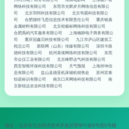
网络科技有限公司
东莞市光辉岁月网络信息有限公
司
北京羽阿科技有限公司
北京韦霸科技有限公
司
合肥德特飞思信息技术有限责任公司
重庆铭盾
金属材料有限公司
北京程极标网络科技有限公司
合肥禹屿汽车服务有限公司
上海楠静电子商务有限公
司
重庆冠鑫贝科技有限公司
九江市庐山区建筑工
程总公司
新联网（山东）传媒有限公司
深圳卡路
德科技有限公司
杭州菜佬网络科技有限公司
东莞
市众仪工业有限公司
北京峰野达气科技有限公司
西安智唯环保科技有限公司
天气预报
上海持坤信
息有限公司
盐山县德亚机床辅机销售处
苏州宏泰
怡诺标识有限公司
南京口禾网络科技有限公司
南
京新锐达农业科技有限公司
地址：北京市北京经济技术开发区荣华中路8号院5号楼